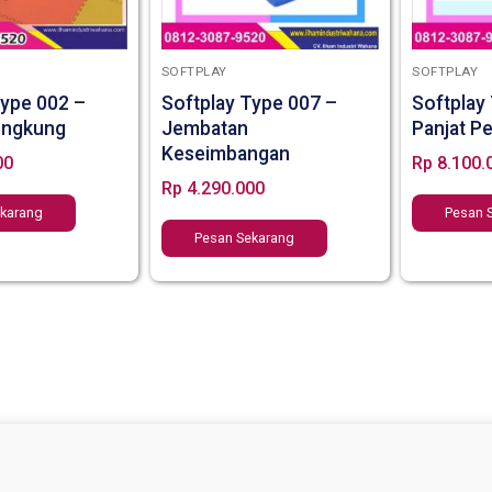
SOFTPLAY
SOFTPLAY
Type 002 –
Softplay Type 007 –
Softplay
engkung
Jembatan
Panjat P
Keseimbangan
00
Rp
8.100.
Rp
4.290.000
ekarang
Pesan 
Pesan Sekarang