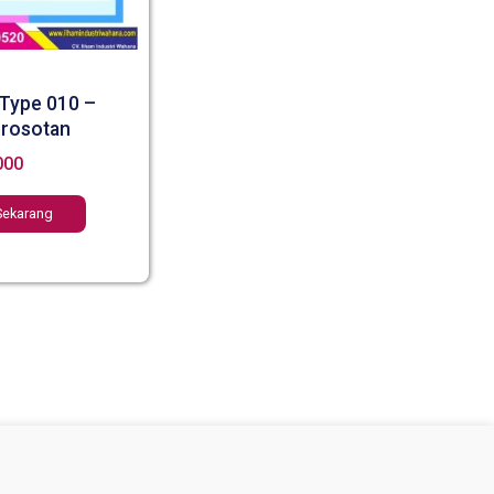
 Type 010 –
erosotan
000
Sekarang