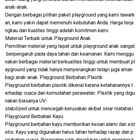
anak-anak.
Dengan berbagai pilihan paket playground yang kami tawark
an, kami yakin dapat memenuhi kebutuhan Anda. Harga terja
ngkau dan kualitas tinggi adalah komitmen kami.
Material Terbaik untuk Playground Anak
Pemilihan material yang tepat untuk playground anak sangat
berpengaruh pada daya tahan dan keamanan. Kami menggu
nakan berbagai material berkualitas tinggi untuk membuat pl
ayground yang tidak hanya menyenangkan tetapi juga aman
bagi anak-anak. Playground Berbahan Plastik
Playground berbahan plastik dikenal karena ketahanannya t
erhadap cuaca dan kemudahan perawatan. Plastik yang digu
nakan biasanya UV-
stabilized untuk mencegah kerusakan akibat sinar matahari.
Playground Berbahan Kayu
Playground berbahan kayu memberikan kesan alami dan est
etis. Kayu yang digunakan harus tahan terhadap rayap dan p
erubahan cuaca. Perawatan rutin diperlukan untuk menjaga k