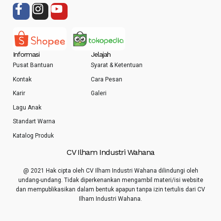
Informasi
Jelajah
Pusat Bantuan
Syarat & Ketentuan
Kontak
Cara Pesan
Karir
Galeri
Lagu Anak
Standart Warna
Katalog Produk
CV Ilham Industri Wahana
@ 2021 Hak cipta oleh CV Ilham Industri Wahana dilindungi oleh
undang-undang. Tidak diperkenankan mengambil materi/isi website
dan mempublikasikan dalam bentuk apapun tanpa izin tertulis dari CV
Ilham Industri Wahana.