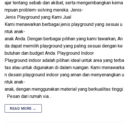
ajar tentang sebab dan akibat, serta mengembangkan kema
mpuan problem-solving mereka. Jenis-
Jenis Playground yang Kami Jual
Kami menawarkan berbagai jenis playground yang sesuai u
ntuk anak-
anak Anda. Dengan berbagai pilihan yang kami tawarkan, An
da dapat memilih playground yang paling sesuai dengan ke
butuhan dan budget Anda. Playground Indoor
Playground indoor adalah pilihan ideal untuk area yang terba
tas atau untuk digunakan di dalam ruangan. Kami menawarka
n desain playground indoor yang aman dan menyenangkan u
ntuk anak-
anak, dengan menggunakan material yang berkualitas tinggi.
Pesan dari rumah via…
READ MORE →