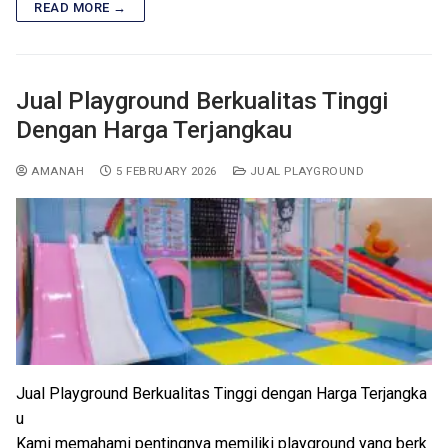
READ MORE →
Jual Playground Berkualitas Tinggi
Dengan Harga Terjangkau
AMANAH
5 FEBRUARY 2026
JUAL PLAYGROUND
Jual Playground Berkualitas Tinggi dengan Harga Terjangka
u
Kami memahami pentingnya memiliki playground yang berk