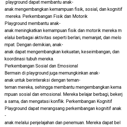
playground dapat membantu anak-
anak mengembangkan kemampuan fisik, sosial, dan kognitif
mereka. Perkembangan Fisik dan Motorik
Playground membantu anak-
anak meningkatkan kemampuan fisik dan motorik mereka m
elalui berbagai aktivitas seperti berlari, memanjat, dan melo
mpat. Dengan demikian, anak-
anak dapat mengembangkan kekuatan, keseimbangan, dan
koordinasi tubuh mereka.
Perkembangan Sosial dan Emosional
Bermain di playground juga memungkinkan anak-
anak untuk berinteraksi dengan teman-
teman mereka, sehingga membantu mengembangkan kema
mpuan sosial dan emosional. Mereka belajar berbagi, bekerj
a sama, dan mengatasi konflik. Perkembangan Kognitif
Playground dapat merangsang perkembangan kognitif anak
-
anak melalui penjelajahan dan penemuan. Mereka dapat bel