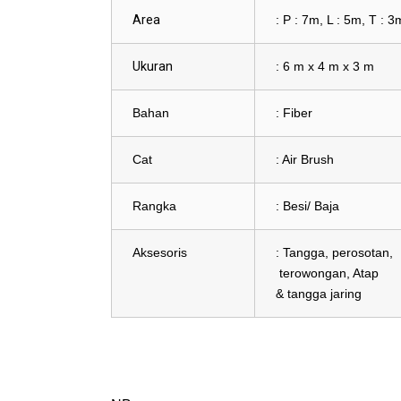
Area
: P : 7m, L : 5m, T : 3
Ukuran
: 6 m x 4 m x 3 m
Bahan
: Fiber
Cat
: Air Brush
Rangka
: Besi/ Baja
Aksesoris
: Tangga, perosot
terowongan, Atap
& tangga jaring