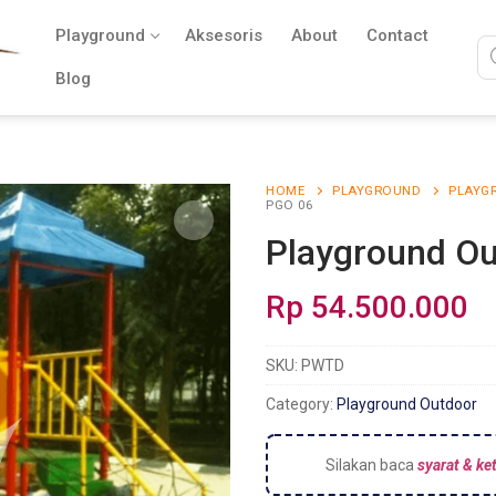
Playground
Aksesoris
About
Contact
Blog
HOME
PLAYGROUND
PLAYG
PGO 06
Playground O
Rp
54.500.000
SKU:
PWTD
Category:
Playground Outdoor
Silakan baca
syarat & ke