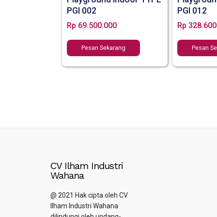
PGI 002
PGI 012
Rp
69.500.000
Rp
328.600
Pesan Sekarang
Pesan S
CV Ilham Industri
Wahana
@ 2021 Hak cipta oleh CV
Ilham Industri Wahana
dilindungi oleh undang-