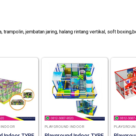
 trampolin, jembatan jaring, halang rintang vertikal, soft boxing
 INDOOR
PLAYGROUND INDOOR
PLAYGROUN
d Indoor TYPE
Playground Indoor TYPE
Playgrou