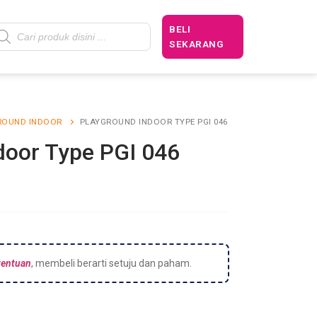
BELI
SEKARANG
ROUND INDOOR
PLAYGROUND INDOOR TYPE PGI 046
door Type PGI 046
tentuan
, membeli berarti setuju dan paham.