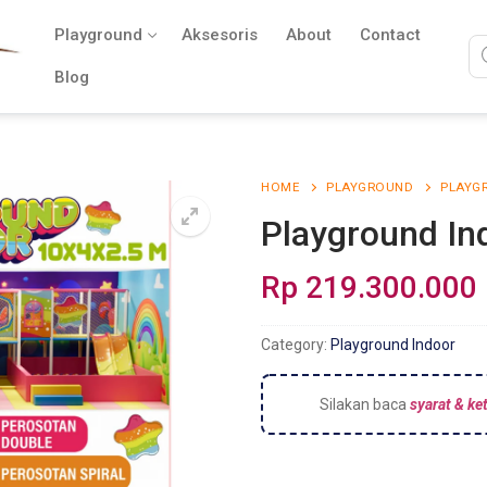
Playground
Aksesoris
About
Contact
Blog
HOME
PLAYGROUND
PLAYG
Playground In
Rp
219.300.000
Category:
Playground Indoor
Silakan baca
syarat & ke