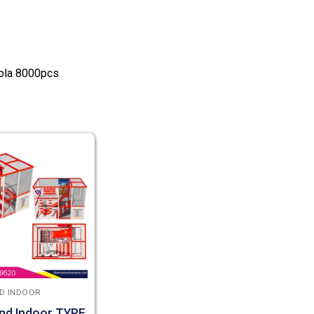
,bola 8000pcs
D INDOOR
nd Indoor TYPE