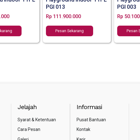
PGI 013
PGI 003
.000
Rp
111.900.000
Rp
50.100
ekarang
Pesan Sekarang
Pesan 
Jelajah
Informasi
Syarat & Ketentuan
Pusat Bantuan
Cara Pesan
Kontak
Galeri
Karir